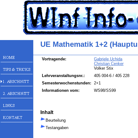
UE Mathematik 1+2 (Hauptu
Vortragende:
Gabriele Uchida
Christian Cenker
Volker Stix
Lehrveranstaltungsnr.:
405 004-6 / 405 228
Semesterwochenstunden:
2+1
Informationen vom:
WS98/SS99
Inhalt
Beurteilung
Testangaben