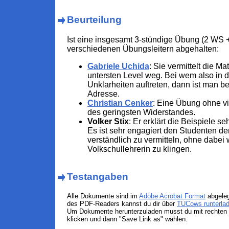
Beurteilung
Ist eine insgesamt 3-stündige Übung (2 WS +
verschiedenen Übungsleitern abgehalten:
Gabriele Uchida
: Sie vermittelt die M
untersten Level weg. Bei wem also in 
Unklarheiten auftreten, dann ist man bei
Adresse.
Christian Cenker
: Eine Übung ohne vi
des geringsten Widerstandes.
Volker Stix
: Er erklärt die Beispiele se
Es ist sehr engagiert den Studenten den
verständlich zu vermitteln, ohne dabei 
Volkschullehrerin zu klingen.
Testangaben
Alle Dokumente sind im
Adobe Acrobat Format
abgeleg
des PDF-Readers kannst du dir über
TUCows runterla
Um Dokumente herunterzuladen musst du mit rechten 
klicken und dann "Save Link as" wählen.